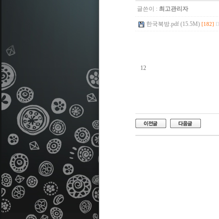
글쓴이 :
최고관리자
한국북방.pdf (15.5M)
[182]
D
12